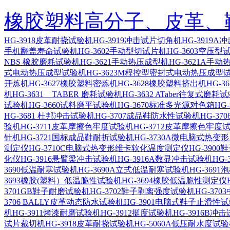
橡胶塑料高分子、皮革、
HG-3918皮革耐挠试验机
HG-3919冲击试片切角机
HG-3919
手机翻盖寿命试验机
HG-3602手动型切试片机
HG-3603空压
NBS 橡胶磨耗试验机
HG-3621手动热压成型机
HG-3621A手
式电动热压成型试验机
HG-3623M程控型密封式电动热压成型
开炼机
HG-3627橡胶塑料密炼机
HG-3628橡胶塑料挤出机
HG-
机
HG-3631 TABER 磨耗试验机
HG-3632 ATaber往复式磨耗
试验机
HG-3660试料磨平试验机
HG-3670标准多光源对色箱
HG
HG-3681 杜邦冲击试验机
HG-3707成品鞋防水性试验机
HG-3
验机
HG-3711皮革摩擦色牢度试验机
HG-3712皮革摩擦色牢度
针机
HG-3721国标成品鞋耐折试验机
HG-3730A微电脑式热
测定仪
HG-3710C电脑式热变形维卡软化温度测定仪
HG-390
化仪
HG-3916悬臂梁冲击试验机
HG-3916A数显冲击试验机
HG
3690低温耐寒试验机
HG-3690A立式低温耐寒试验机
HG-369
3693橡胶(塑料）低温脆性试验机
HG-3694橡胶低温脆性测定仪
3701GB鞋子耐磨试验机
HG-3702鞋子剥离强度试验机
HG-37
3706 BALLY皮革动态防水试验机
HG-3901电脑式鞋子止滑性
机
HG-3911烤漆耐磨试验机
HG-3912挺度试验机
HG-3916B冲
试片裁切机
HG-3918皮革耐挠试验机
HG-5060A低压耐水度试