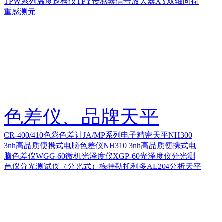
TPW系列温度巡检仪
TPY传感器信号放大器
XY双轴向荷
重感测元
色差仪、品牌天平
CR-400/410色彩色差计
JA/MP系列电子精密天平
NH300
3nh高品质便携式电脑色差仪
NH310 3nh高品质便携式电
脑色差仪
WGG-60微机光泽度仪
XGP-60光泽度仪
分光测
色仪
分光测试仪（分光式）
梅特勒托利多AL204分析天平