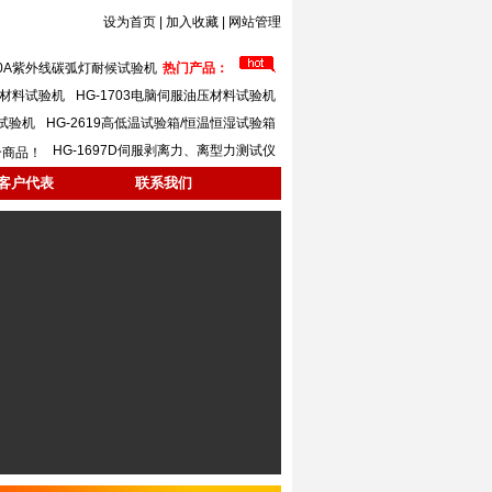
设为首页
|
加入收藏
|
网站管理
620A紫外线碳弧灯耐候试验机
热门产品：
万能材料试验机
HG-1703电脑伺服油压材料试验机
力试验机
HG-2619高低温试验箱/恒温恒湿试验箱
HG-1697D伺服剥离力、离型力测试仪
个商品！
客户代表
联系我们