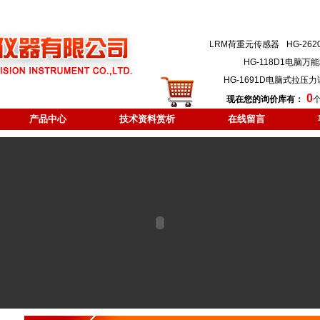
LRM荷重元传感器
HG-2
HG-118D1电脑
HG-1691D电脑式拉压
0
现在您的询价库有：
产品中心
技术资料赏析
在线留言