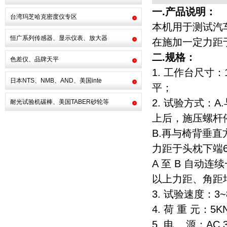
一.
产品说明：
台湾玛芝哈克密度仪专区
本机用于测试汽
恒广系列传感器、显示仪表、放大器
在施加一定力距
二.规格：
色差仪、品牌天平
1. 工作台尺寸：
日本NTS、NMB、AND、美国inte
平；
2. 试验方式：
耐光试验机碳棒、美国TABER砂轮等
上后，施压螺杆
B.再与椅背垂直方
力距于头枕下端
A 至 B 自动
以上力距、角距
3. 试验速度：3~
4. 荷 重 元：5
5. 电 源：AC 3