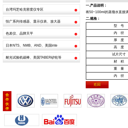
一.产品说明：
台湾玛芝哈克密度仪专区
将50~100ml的蒸馏水
二.规格：
恒广系列传感器、显示仪表、放大器
型 号
内 径
色差仪、品牌天平
厚 度
日本NTS、NMB、AND、美国inte
高 度
试片尺寸
耐光试验机碳棒、美国TABER砂轮等
材 积
重 量
内 径
合
作
伙
伴