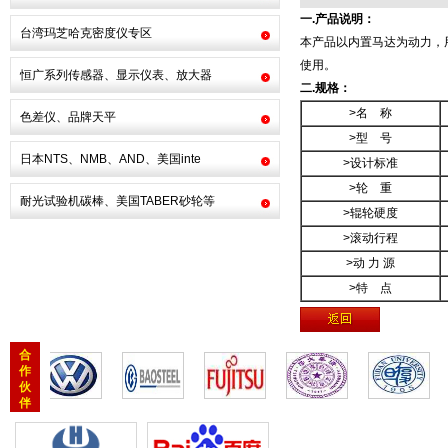
一.产品说明：
台湾玛芝哈克密度仪专区
本产品以内置马达为动力，用
使用。
恒广系列传感器、显示仪表、放大器
二.规格：
>名 称
色差仪、品牌天平
>型 号
日本NTS、NMB、AND、美国inte
>设计标准
>轮 重
耐光试验机碳棒、美国TABER砂轮等
>辊轮硬度
>滚动行程
>动 力 源
>特 点
合
作
伙
伴