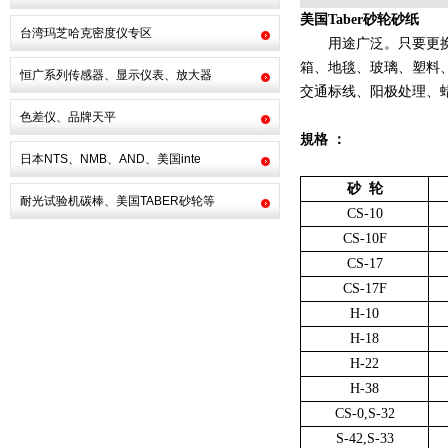
美国
Taber
砂轮砂纸
台湾玛芝哈克密度仪专区
用途广泛。只要更
箱、地毯、玻璃、塑料
恒广系列传感器、显示仪表、放大器
交通标线、阳极处理、
色差仪、品牌天平
規格
：
日本NTS、NMB、AND、美国inte
砂
轮
耐光试验机碳棒、美国TABER砂轮等
CS-10
CS-10F
CS-17
CS-17F
H-10
H-18
H-22
H-38
CS-0,S-32
S-42,S-33